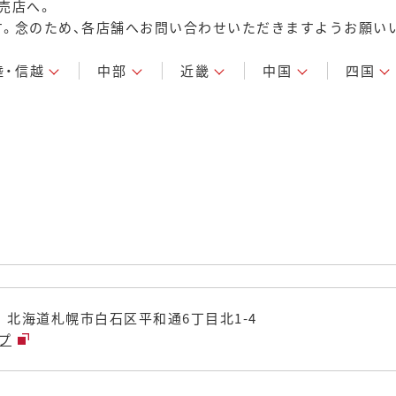
売店へ。
。念のため、各店舗へお問い合わせいただきますようお願い
陸・信越
中部
近畿
中国
四国
29 北海道札幌市白石区平和通6丁目北1-4
ップ