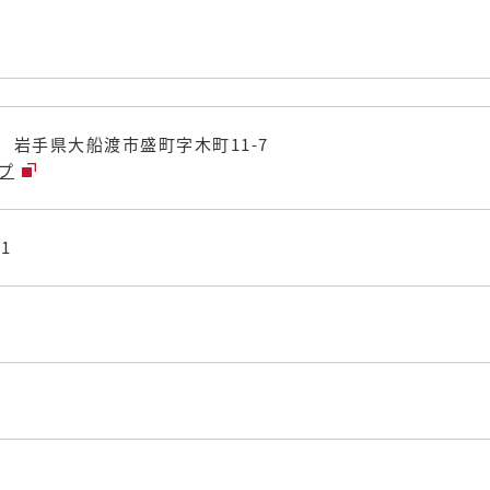
03 岩手県大船渡市盛町字木町11-7
ップ
81