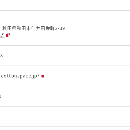
33 秋田県秋田市仁井田栄町2-39
ップ
08
.cottonspace.jp/
0