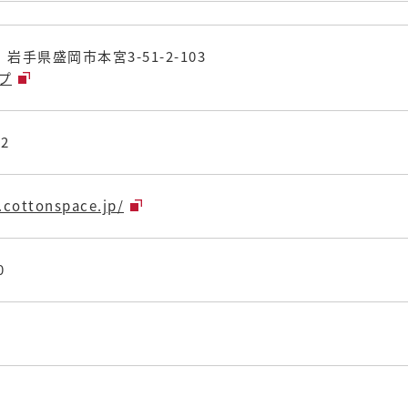
6 岩手県盛岡市本宮3-51-2-103
ップ
12
.cottonspace.jp/
0