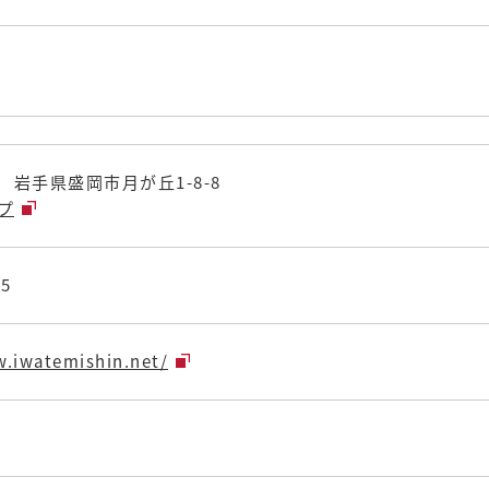
21 岩手県盛岡市月が丘1-8-8
ップ
15
w.iwatemishin.net/